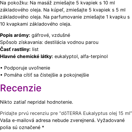
Na pokožku: Na masáž zmiešajte 5 kvapiek s 10 ml
základového oleja. Na kúpeľ, zmiešajte 5 kvapiek s 5 ml
základového oleja. Na parfumovanie zmiešajte 1 kvapku s
10 kvapkami základového oleja.
Popis arómy:
gáfrové, vzdušné
Spôsob získavania: destilácia vodnou parou
Časť rastliny:
list
Hlavné chemické látky:
eukalyptol, alfa-terpinol
• Podporuje uvoľnenie
• Pomáha cítiť sa čistejšie a pokojnejšie
Recenzie
Nikto zatiaľ nepridal hodnotenie.
Pridajte prvú recenziu pre “dōTERRA Eukalyptus olej 15 ml”
Vaša e-mailová adresa nebude zverejnená.
Vyžadované
polia sú označené
*