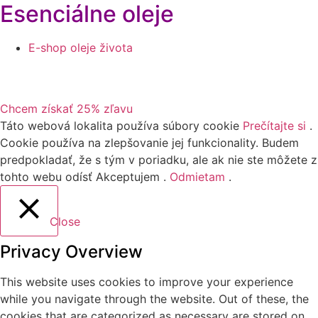
Esenciálne oleje
E-shop oleje života
Získajte dōTERRA produkty za veľkoobchodné ceny
(-25%). Zriaďte si svoj účet teraz
Chcem získať 25% zľavu
Táto webová lokalita používa súbory cookie
Prečítajte si
.
Cookie používa na zlepšovanie jej funkcionality. Budem
predpokladať, že s tým v poriadku, ale ak nie ste môžete z
tohto webu odísť
Akceptujem
.
Odmietam
.
Close
Privacy Overview
This website uses cookies to improve your experience
while you navigate through the website. Out of these, the
cookies that are categorized as necessary are stored on