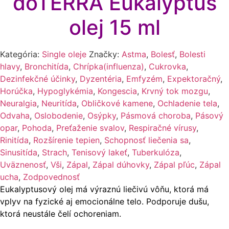
dōTERRA Eukalyptus
olej 15 ml
Kategória:
Single oleje
Značky:
Astma
,
Bolesť
,
Bolesti
hlavy
,
Bronchitída
,
Chrípka(influenza)
,
Cukrovka
,
Dezinfekčné účinky
,
Dyzentéria
,
Emfyzém
,
Expektoračný
,
Horúčka
,
Hypoglykémia
,
Kongescia
,
Krvný tok mozgu
,
Neuralgia
,
Neuritída
,
Obličkové kamene
,
Ochladenie tela
,
Odvaha
,
Oslobodenie
,
Osýpky
,
Pásmová choroba
,
Pásový
opar
,
Pohoda
,
Preťaženie svalov
,
Respiračné vírusy
,
Rinitída
,
Rozšírenie tepien
,
Schopnosť liečenia sa
,
Sinusitída
,
Strach
,
Tenisový lakeť
,
Tuberkulóza
,
Uväznenosť
,
Vši
,
Zápal
,
Zápal dúhovky
,
Zápal pľúc
,
Zápal
ucha
,
Zodpovednosť
Eukalyptusový olej má výraznú liečivú vôňu, ktorá má
vplyv na fyzické aj emocionálne telo. Podporuje dušu,
ktorá neustále čelí ochoreniam.