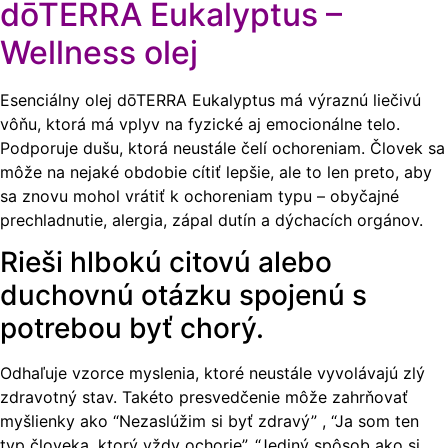
dōTERRA Eukalyptus –
Wellness olej
Esenciálny olej dōTERRA Eukalyptus má výraznú liečivú
vôňu, ktorá má vplyv na fyzické aj emocionálne telo.
Podporuje dušu, ktorá neustále čelí ochoreniam. Človek sa
môže na nejaké obdobie cítiť lepšie, ale to len preto, aby
sa znovu mohol vrátiť k ochoreniam typu – obyčajné
prechladnutie, alergia, zápal dutín a dýchacích orgánov.
Rieši hlbokú citovú alebo
duchovnú otázku spojenú s
potrebou byť chorý.
Odhaľuje vzorce myslenia, ktoré neustále vyvolávajú zlý
zdravotný stav. Takéto presvedčenie môže zahrňovať
myšlienky ako “Nezaslúžim si byť zdravý” , “Ja som ten
typ človeka, ktorý vždy ochorie”, “Jediný spôsob ako si