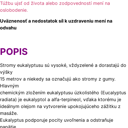
Túžbu ujsť od života alebo zodpovedností mení na
oslobodenie.
Uväznenosť a nedostatok síl k uzdraveniu mení na
odvahu
POPIS
Stromy eukalyptusu sú vysoké, vždyzelené a dorastajú do
výšky
15 metrov a niekedy sa označujú ako stromy z gumy.
Hlavným
chemickým zložením eukalyptusu úzkolistého (Eucalyptus
radiata) je eukalyptol a alfa-terpineol, vďaka ktorému je
ideálnym olejom na vytvorenie upokojujúceho zážitku z
masáže.
Eukalyptus podporuje pocity uvoľnenia a odstraňuje
napätie.