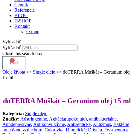
Cenník
Referencie
BLOG
E-SHOP
Kontakt
O mne
Vyhľadať
Vyhľadať
Close this search box.
0
Cart
Oleje života
>>
Single oleje
>> dōTERRA Muškát – Geranium olej
15 ml
dōTERRA Muškát – Geranium olej 15 ml
Kategória:
Single oleje
Značky:
Adstringentné
,
Agitácia(upokojuje)
,
antibakteriálne
,
Antidepresívne
,
Antikonvulzívne
,
Antiseptické
,
Autizmus
,
Baktérie
prenášané vzduchom
,
Cukrovka
,
Diuretické
,
Dôvera
,
Dysmenorea
,