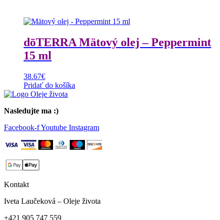
dōTERRA Mätový olej – Peppermint
15 ml
38.67
€
Pridať do košíka
Nasledujte ma :)
Facebook-f
Youtube
Instagram
Kontakt
Iveta Laučeková – Oleje života
+421 905 747 559