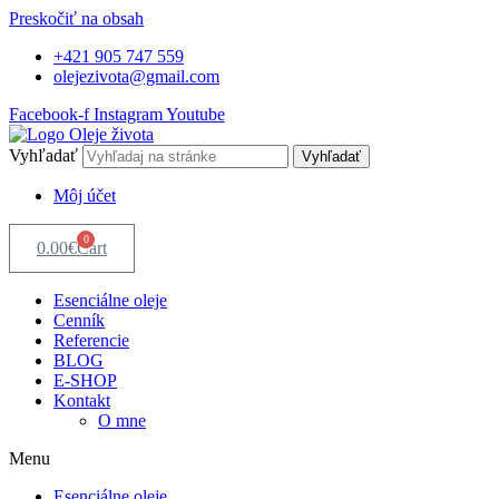
Preskočiť na obsah
+421 905 747 559
olejezivota@gmail.com
Facebook-f
Instagram
Youtube
Vyhľadať
Vyhľadať
Môj účet
0
0.00
€
Cart
Esenciálne oleje
Cenník
Referencie
BLOG
E-SHOP
Kontakt
O mne
Menu
Esenciálne oleje