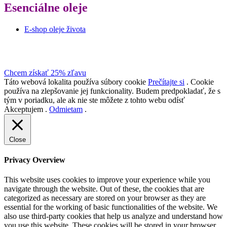
Esenciálne oleje
E-shop oleje života
Získajte dōTERRA produkty za veľkoobchodné ceny (-25%).
Zriaďte si svoj účet teraz
Chcem získať 25% zľavu
Táto webová lokalita používa súbory cookie
Prečítajte si
. Cookie
používa na zlepšovanie jej funkcionality. Budem predpokladať, že s
tým v poriadku, ale ak nie ste môžete z tohto webu odísť
Akceptujem
.
Odmietam
.
Close
Privacy Overview
This website uses cookies to improve your experience while you
navigate through the website. Out of these, the cookies that are
categorized as necessary are stored on your browser as they are
essential for the working of basic functionalities of the website. We
also use third-party cookies that help us analyze and understand how
you use this website. These cookies will be stored in your browser