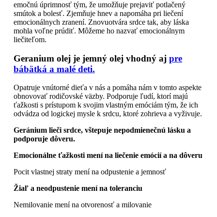
emočnú úprimnosť tým, že umožňuje prejaviť potlačený
smútok a bolesť. Zjemňuje hnev a napomáha pri liečení
emocionálnych zranení. Znovuotvára srdce tak, aby láska
mohla voľne prúdiť. Môžeme ho nazvať emocionálnym
liečiteľom.
Geranium olej je jemný olej vhodný aj
pre
bábätká a malé deti.
Opatruje vnútorné dieťa v nás a pomáha nám v tomto aspekte
obnovovať rodičovské väzby. Podporuje ľudí, ktorí majú
ťažkosti s prístupom k svojim vlastným emóciám tým, že ich
odvádza od logickej mysle k srdcu, ktoré zohrieva a vyživuje.
Geránium lieči srdce, vštepuje nepodmienečnú lásku a
podporuje dôveru.
Emocionálne ťažkosti mení na liečenie emócií a na dôveru
Pocit vlastnej straty mení na odpustenie a jemnosť
Žiaľ a neodpustenie mení na toleranciu
Nemilovanie mení na otvorenosť a milovanie