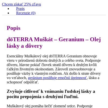
Chcem získať 25% zľavu
Popis
Recenzie (0)
Popis
dōTERRA Muškát – Geranium – Olej
lásky a dôvery
Esenciálny Muškátový olej dōTERRA Geranium obnovuje
vieru v prirodzenú dobrotu druhých a celého sveta. Podporuje
dôveru, hlavne pokiaľ človek stratil dôveru k druhým kvôli
ťažkým životným okolnostiam. Zároveň znovuobnovuje a
posilňuje väzby k vlastným rodičom. Ak došlo k strate dôvery
vo vzťahoch,
geránium posilňuje emočnú úprimnosť
, lásku a
schopnosť odpúšťať.
Zvyšuje citlivosť k vnímaniu ľudskej lásky a
pocitu prepojenia s druhými ľuďmi.
Muškátový olej pomáha liečiť zlomené srdce. Podporuje