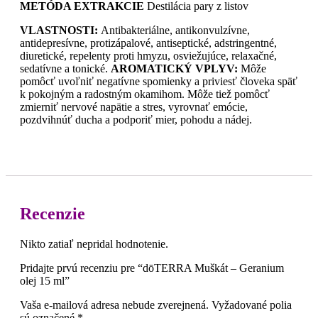
METÓDA EXTRAKCIE
Destilácia pary z listov
VLASTNOSTI:
Antibakteriálne, antikonvulzívne,
antidepresívne, protizápalové, antiseptické, adstringentné,
diuretické, repelenty proti hmyzu, osviežujúce, relaxačné,
sedatívne a tonické.
AROMATICKÝ VPLYV:
Môže
pomôcť uvoľniť negatívne spomienky a priviesť človeka späť
k pokojným a radostným okamihom. Môže tiež pomôcť
zmierniť nervové napätie a stres, vyrovnať emócie,
pozdvihnúť ducha a podporiť mier, pohodu a nádej.
Recenzie
Nikto zatiaľ nepridal hodnotenie.
Pridajte prvú recenziu pre “dōTERRA Muškát – Geranium
olej 15 ml”
Vaša e-mailová adresa nebude zverejnená.
Vyžadované polia
sú označené
*