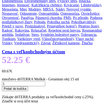
Endometrióza
,
Enviromentálny stres
,
Fyzický stres
,
Hnačka
,
Impetigo
,
Jemnosť
,
Kalcifikácia chrbtice
,
Krvácanie
,
Libido(nízke)
,
Menorágia
,
Mier
,
Modriny
,
MRSA
,
Nádej
,
Nervové vypätie
,
Nespavosť
,
Odpustenie
,
Osteoartritída
,
Osteoporóza
,
Osviežujúce
,
Otvorenosť
,
Paralýza
,
Pásmová choroba
,
PMS
,
Po pôrode
,
Podpora
podžalúdkovej žlazy
,
Pohoda
,
Pokožka suchá
,
Pokožka(citlivá)
,
Prietrž v jazve
,
Protizápalové
,
Prsia(utišuje bolesť)
,
Ptrat(po ňom)
,
Radosť
,
Rakovina
,
Relaxačné
,
Repelent proti hmyzu
,
Reumatoidná
artritída
,
Sedatívne
,
Stres
,
Syndróm bolestivej panvy
,
Tolerancia
,
Tonikum
,
Varikózny vred
,
Vlásočnice(narušené)
,
Vlasy suché
,
Vrásky
,
Vred(gastritický)
,
Závrat
,
Žlčníkové kamene
,
Žltačka
Cena s veľkoobchodným účtom
52.25 €
69.67
€
množstvo dōTERRA Muškát - Geranium olej 15 ml
Pridať do košíka
Získajte dōTERRA produkty za veľkoobchodné ceny (-25%).
Zriaďte si svoj účet teraz